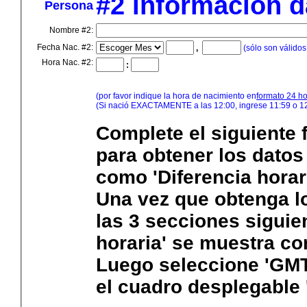
#2 información d
Persona
Nombre #2:
Fecha Nac. #2:
,
(sólo son válidos
Hora Nac. #2:
:
(por favor indique la hora de nacimiento en
formato 24 h
(Si nació EXACTAMENTE a las 12:00, ingrese 11:59 o 12
Complete el siguiente 
para obtener los datos
como 'Diferencia horaria
Una vez que obtenga l
las 3 secciones siguien
horaria' se muestra co
Luego seleccione 'GMT
el cuadro desplegable 