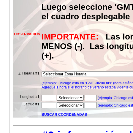
Luego seleccione 'GMT
el cuadro desplegable 
OBSERVACION
IMPORTANTE:
Las lon
MENOS (-). Las longi
(+).
Z. Horaria #1:
(ejemplo: Chicago está en "GMT -06:00 hrs" (hora estánd
Agregue 1 hora si el horario de verano estaba vigente cu
Longitud #1:
(ejemplo: Chicago es
Latitud #1:
(ejemplo: Chicago es
BUSCAR COORDENADAS