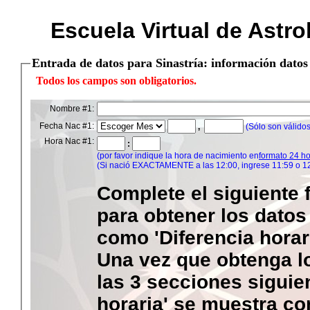
Escuela Virtual de Astrol
Entrada de datos para Sinastría: información datos
Todos los campos son obligatorios.
Nombre #1:
Fecha Nac #1:
,
(Sólo son válido
Hora Nac #1:
:
(por favor indique la hora de nacimiento en
formato 24 h
(Si nació EXACTAMENTE a las 12:00, ingrese 11:59 o 12
Complete el siguiente 
para obtener los datos
como 'Diferencia horaria
Una vez que obtenga l
las 3 secciones siguien
horaria' se muestra co